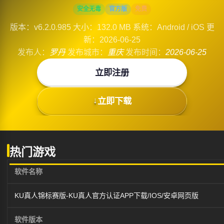
安全无毒
官方版
免费
版本：v6.2.0.985
大小：132.0 MB
系统：Android / iOS
更
新：2026-06-25
发布人：
罗丹
发布城市：
重庆
发布时间：
2026-06-25
立即注册
立即下载
热门游戏
软件名称
KU真人锦标赛版-KU真人官方认证APP下载/IOS/安卓网页版
软件版本