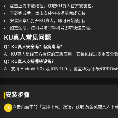
点击上方下载按钮，获取KU真人官方安装包。
下载完成后，点击安装包按提示完成安装。
安装完毕后打开KU真人，即可开始使用。
如需注册，按引导填写手机号即可快速完成。
KU真人常见问题
Q：KU真人安全吗？有病毒吗？
A：KU真人是经官方授权的正版应用，安装包经过多重安全
Q：KU真人支持哪些设备？
A：支持 Android 5.0+ 及 iOS 11.0+，覆盖华为/小米/OPPO/
安装步骤
点击页面中的「立即下载」按钮，获取 黄金英雄真人下载
1