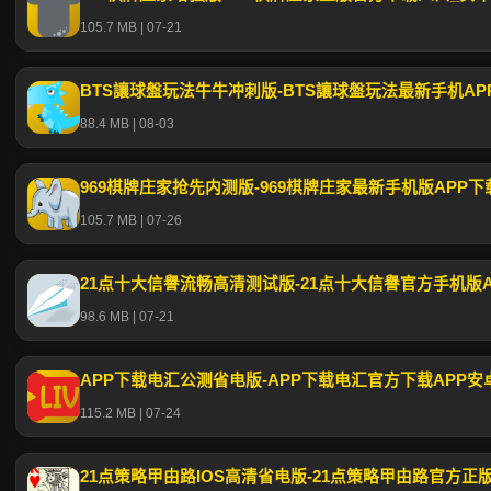
105.7 MB | 07-21
BTS讓球盤玩法牛牛冲刺版-BTS讓球盤玩法最新手机A
88.4 MB | 08-03
969棋牌庄家抢先内测版-969棋牌庄家最新手机版APP下
105.7 MB | 07-26
21点十大信譽流畅高清测试版-21点十大信譽官方手机版A
98.6 MB | 07-21
APP下载电汇公测省电版-APP下载电汇官方下载APP安
115.2 MB | 07-24
21点策略甲由路IOS高清省电版-21点策略甲由路官方正版