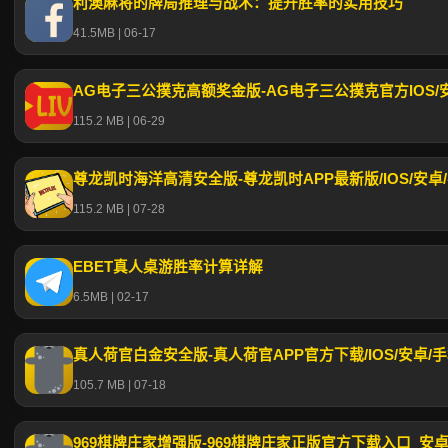
利澳麻将的牌局推理与战术：提升胜率的实用技巧
41.5MB | 06-17
AG电子三公撲克高额奖金版-AG电子三公撲克官方IOS/
115.2 MB | 06-29
尊龙凯时海洋高清安全版-尊龙凯时APP最新版/IOS/安卓
115.2 MB | 07-28
EBET真人桌游胜率计算详解
6.5MB | 02-17
真人荷官白金安全版-真人荷官APP官方下载/IOS/安卓/
105.7 MB | 07-18
969棋牌庄家增强版-969棋牌庄家正版官方下载入口_安卓苹果