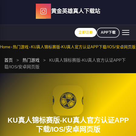
Skip
黄金英雄真人下载站
to
content
立即注册
APP下载
Home
›
热门游戏
›
KU真人锦标赛版-KU真人官方认证APP下载/IOS/安卓网页版
首页
>
热门游戏
>
KU真人锦标赛版-KU真人官方认证APP下
载/IOS/安卓网页版
KU真人锦标赛版-KU真人官方认证APP
下载/IOS/安卓网页版