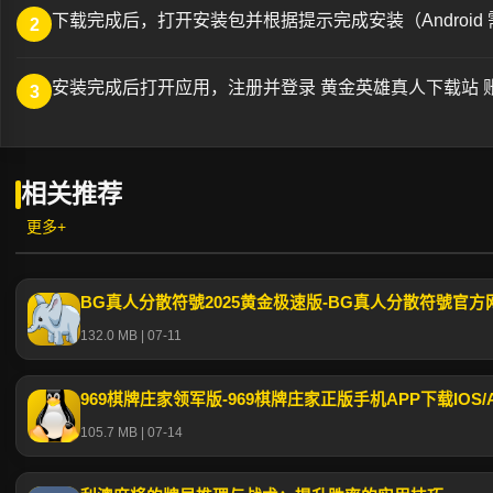
下载完成后，打开安装包并根据提示完成安装（Android
2
安装完成后打开应用，注册并登录 黄金英雄真人下载站 
3
相关推荐
更多+
BG真人分散符號2025黄金极速版-BG真人分散符號官方
132.0 MB | 07-11
969棋牌庄家领军版-969棋牌庄家正版手机APP下载IOS/A
105.7 MB | 07-14