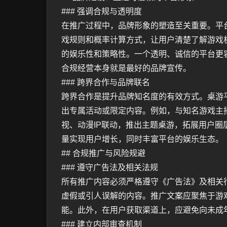
### 强调合规与透明度
在推广过程中，品牌形象的塑造至关重要。平
戏规则和概率计算方式，让用户清楚了解游戏机
的娱乐性和策略性。一个透明、诚信的平台更
合规经营本身就是最好的品牌宣传。
### 跨界合作与品牌联名
跨界合作是提升品牌知名度的有效方式。桌游
出专属活动或限定内容。例如，与知名游戏主
视、动漫IP联动，推出主题桌游，拓展用户
量实现用户增长，同时丰富平台的娱乐生态。
## 合规推广与风险规避
### 遵守广告法及相关法规
所有推广内容必须严格遵守《广告法》及相关行
虚假或引人误解的内容。推广文案应聚焦于游
能。此外，在用户获取渠道上，应避免向未成
### 建立内部审查机制