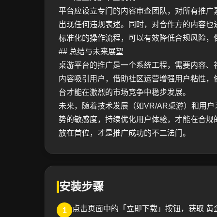
平台应设立专门的内容审查团队，对所有推广
出现任何违规表述。同时，对合作方的内容也
标准化的操作流程，可以有效降低合规风险，
## 总结与未来展望
桌游平台的推广是一个系统工程，需要内容、
内容吸引用户，借助社区运营增强用户粘性，
台才能在激烈的市场竞争中稳步发展。
未来，随着技术发展（如VR/AR桌游）和用
势的敏感度，持续优化用户体验，才能在合规
放在首位，才是推广成功的不二法门。
安装步骤
点击页面中的「立即下载」按钮，获取 黄
1