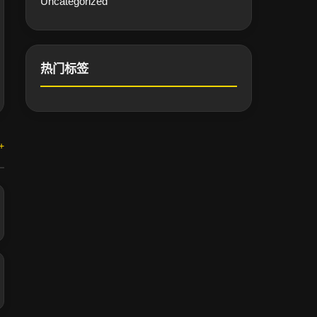
Uncategorized
热门标签
+