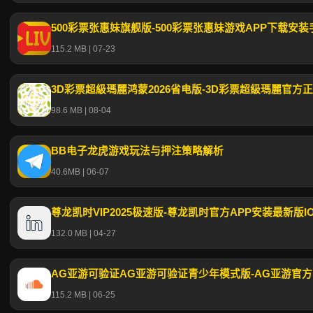
500彩票张惠妹旗舰版-500彩票张惠妹游戏APP下载安装
115.2 MB | 07-23
3D彩票超級瑪麗鸿蒙2026省电版-3D彩票超級瑪麗官方
98.6 MB | 08-04
BB电子龙虎游戏玩法与押注策略解析
40.6MB | 06-07
尊龙凯时VIP2025极速版-尊龙凯时官方APP安装最新版I
132.0 MB | 04-27
115.2 MB | 06-25