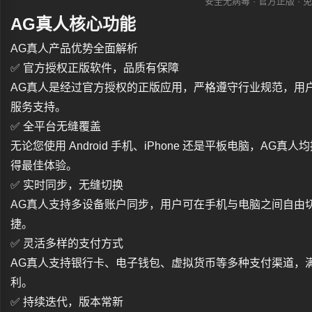
安全无病毒 · 官方正版 · 
AG真人核心功能
AG真人产品优势全面解析
✅ 官方授权正版软件，品质有保障
AG真人是经过官方授权的正版应用，严格遵守行业规范，用
服务支持。
✅ 全平台无缝覆盖
无论您使用 Android 手机、iPhone 还是平板电脑，A
得最佳体验。
✅ 实时同步，无缝切换
AG真人支持多设备账户同步，用户可在手机与电脑之间自由
捷。
✅ 灵活多样的支付方式
AG真人支持银行卡、电子钱包、虚拟货币等多种支付渠道，
利。
✅ 持续迭代，版本常新