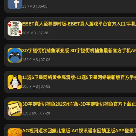
13.7MB | 06-05
EBET真人至尊即时版-EBET真人游戏平台官方入口/手机
98.6 MB | 07-28
3D字謎街机捕鱼渐变版-3D字謎街机捕鱼最新官方手机A
132.0 MB | 07-06
11选5卫星网络黄金高清版-11选5卫星网络最新版官方手
105.7 MB | 07-02
3D字謎街机捕鱼2025冠军版-3D字謎街机捕鱼官方下载正
115.2 MB | 07-20
AG视讯返水回饋儿童版-AG视讯返水回饋正版APP登录下