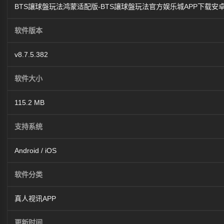
BTS讓球盤玩法鸿蒙适配版-BTS讓球盤玩法官方娱乐城APP下载安卓/
软件版本
v8.7.5.382
软件大小
115.2 MB
支持系统
Android / iOS
软件分类
真人视讯APP
更新时间