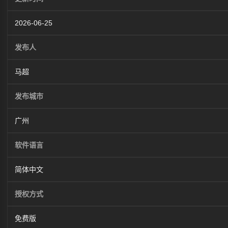
2026-06-25
发布人
马超
发布城市
广州
软件语言
简体中文
授权方式
免费版