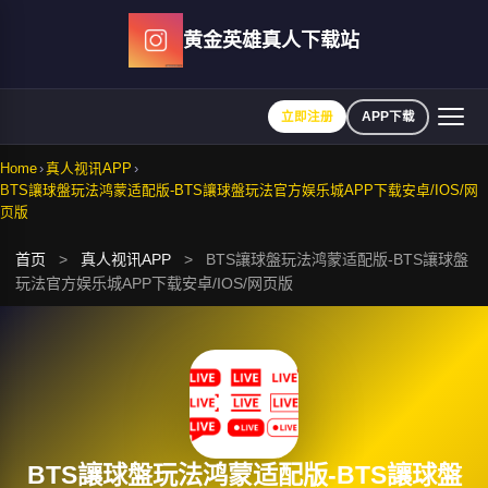
Skip
黄金英雄真人下载站
to
content
立即注册
APP下载
Home
›
真人视讯APP
›
BTS讓球盤玩法鸿蒙适配版-BTS讓球盤玩法官方娱乐城APP下载安卓/IOS/网
页版
首页
>
真人视讯APP
>
BTS讓球盤玩法鸿蒙适配版-BTS讓球盤
玩法官方娱乐城APP下载安卓/IOS/网页版
BTS讓球盤玩法鸿蒙适配版-BTS讓球盤