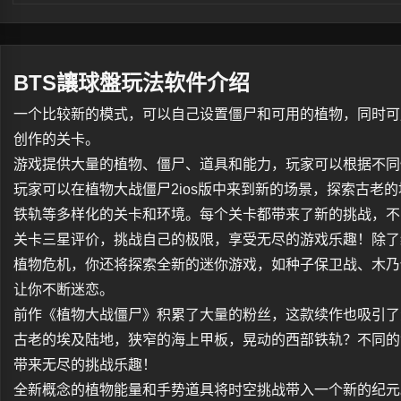
BTS讓球盤玩法软件介绍
一个比较新的模式，可以自己设置僵尸和可用的植物，同时可
创作的关卡。
游戏提供大量的植物、僵尸、道具和能力，玩家可以根据不同
玩家可以在植物大战僵尸2ios版中来到新的场景，探索古老
铁轨等多样化的关卡和环境。每个关卡都带来了新的挑战，不
关卡三星评价，挑战自己的极限，享受无尽的游戏乐趣！除了
植物危机，你还将探索全新的迷你游戏，如种子保卫战、木乃
让你不断迷恋。
前作《植物大战僵尸》积累了大量的粉丝，这款续作也吸引了
古老的埃及陆地，狭窄的海上甲板，晃动的西部铁轨？不同的
带来无尽的挑战乐趣！
全新概念的植物能量和手势道具将时空挑战带入一个新的纪元