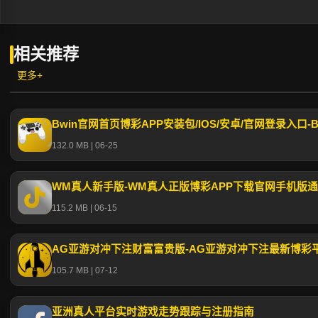
相关推荐
更多+
Bwin官网首页博彩APP安装包/IOS/安卓/官网登录入口
132.0 MB | 06-25
WM真人新手版-WM真人正版博彩APP下载官网手机版
115.2 MB | 06-15
AG亚游对冲下注财富富贵版-AG亚游对冲下注最新博彩
105.7 MB | 07-12
亚洲真人平台实时游戏走势跟踪与注册指南