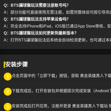
Q：BTS讓球盤玩法需要注册账号吗？
A：部分功能可直接使用无需注册，如需完整体验可按引导完
Q：BTS讓球盤玩法支持苹果设备吗？
A：完全支持iPhone和iPad，iOS版已通过App Store审核
Q：BTS讓球盤玩法如何更新到最新版本？
A：打开BTS讓球盤玩法后系统会自动检测更新，也可通过
安装步骤
点击页面中的「立即下载」按钮，获取 黄金英雄真人下载
1
下载完成后，打开安装包并根据提示完成安装（Android
2
安装完成后打开应用，注册并登录 黄金英雄真人下载站 
3