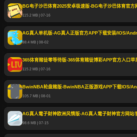
115.2 MB | 07-16
AG真人单机版-AG真人正版官方APP下载安装/IOS/Andr
88.4 MB | 08-02
365体育赌徒零等待版-365体育赌徒博彩APP官方入口
115.2 MB | 07-16
BwinNBA轮盘赌版-BwinNBA正版游戏APP下载IOS/An
105.7 MB | 08-01
AG真人電子財神欧洲风情版-AG真人電子財神官方网站
98.6 MB | 07-15