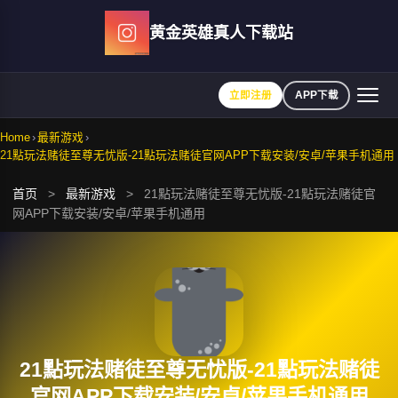
Skip
黄金英雄真人下载站
to
content
立即注册
APP下载
Home
›
最新游戏
›
21點玩法赌徒至尊无忧版-21點玩法赌徒官网APP下载安装/安卓/苹果手机通用
首页
>
最新游戏
>
21點玩法赌徒至尊无忧版-21點玩法赌徒官
网APP下载安装/安卓/苹果手机通用
21點玩法赌徒至尊无忧版-21點玩法赌徒
官网APP下载安装/安卓/苹果手机通用