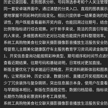
历史记录回看、走势图表分析、号码筛选参考和个人关注管理
同一套安卓端界面中，通过清楚的分类入口、直观的图表展示
便地掌握不同彩种的阶段变化。相比只提供单一结果查询的软
读性，用户既能查看最新开奖内容，也能回溯过往期号，结合
比例等指标进行综合观察。对于新手来说，简洁的页面引导能
的人来说，多维图表和历史对比功能也能提升资料整理效率。
系统工具购物美食社交聊天摄影摄像影音播放生活服务安全防
母婴育儿主题美化健康医疗车主服务教育学习资讯阅读金融理
1、开奖信息查询功能按照彩种类型、期号顺序和时间节点进
查看近期结果、往期号码和基础说明，日常核对更加直接。
新版主要优化了安卓端运行流畅度、开奖资料刷新体验和图表
构，让常用彩种、历史记录、数据分析、直播式开奖视图和关
少了冗余装饰与复杂跳转，突出信息展示本身，使用户在查看
与早期版本相比，新版在页面稳定性、数据归档层级、指标说
长期作为随身彩票资料参考工具使用。
系统工具购物美食社交聊天摄影摄像影音播放生活服务安全防