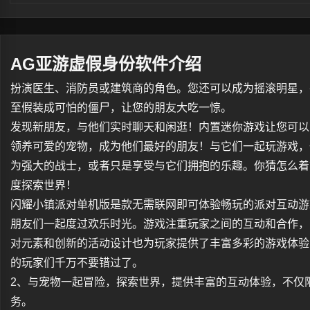
AG亚游虚假身份软件介绍
扮演医生、消防员或建筑商的角色。您还可以成为摇滚明星，
至假装成可怕的僵尸，让您的朋友大吃一惊。
发现新朋友，与他们实时聊天和闲逛！内置迷你游戏让您可以
领养可爱的宠物，成为他们最好的朋友！与它们一起玩游戏，
为强大的战士，或者只是享受与它们拥抱的乐趣。你猜怎么着
度探索世界！
闪耀小镇派对单机版是款无需联网即可体验畅玩的派对互动游
朋友们一起度过欢乐时光。游戏注重玩家之间的互动和合作，
对元素和创新的活动设计也为玩家提供了丰富多彩的游戏体验
的玩家们千万不要错过了。
2、与宠物一起冒险，探索世界，提供丰富的互动体验，不仅
务。