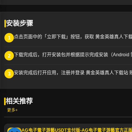
安装步骤
点击页面中的「立即下载」按钮，获取 黄金英雄真人下载
1
下载完成后，打开安装包并根据提示完成安装（Android
2
安装完成后打开应用，注册并登录 黄金英雄真人下载站 
3
相关推荐
更多+
AG电子電子游藝USDT支付版-AG电子電子游藝官方正版AP