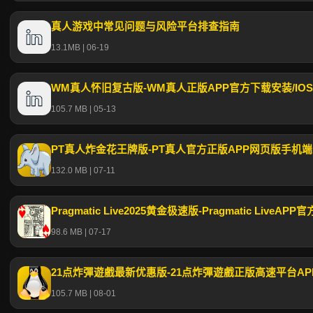
真人游戏中常见问题与风险平台排查指南
13.1MB | 06-19
WM真人怀旧复古版-WM真人正版APP官方下载安装/IO
105.7 MB | 05-13
PT真人炸金花王牌版-PT真人官方正版APP网页版手机
132.0 MB | 07-11
98.6 MB | 07-17
21点炸彈遊戲最新优惠版-21点炸彈遊戲正版高速平台APP
105.7 MB | 08-01