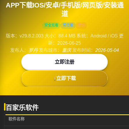
APP下载IOS/安卓/手机版/网页版/安装通
道
安全无毒
官方版
免费
版本：v29.8.2.003
大小：88.4 MB
系统：Android / iOS
更
新：2026-06-25
发布人：
罗丹
发布城市：
重庆
发布时间：
2026-05-04
立即注册
立即下载
百家乐软件
软件名称