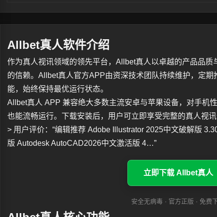
Allbet真人软件介绍
作为真人视讯领域的领先平台，Allbet真人以卓越的产品品
的信赖。Allbet真人官方APP由资深技术团队持续维护，
能，始终保持最优运行状态。
Allbet真人 APP 兼容绝大多数主流安卓与苹果设备，对
也能流畅运行。下载安装后，用户可立即享受完整的真人视讯
> 用户评价：“编辑推荐 Adobe Illustrator 2025中文破解版 3.30G / 
版 Autodesk AutoCAD2026中文激活版 4…”
立即下载 Allbet真人
安全无病毒 · 官方正版 · 免费