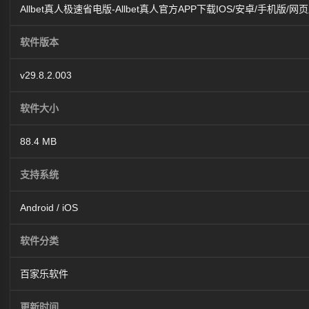
Allbet真人极速省电版-Allbet真人官方APP下载IOS/安卓/手机版/
软件版本
v29.8.2.003
软件大小
88.4 MB
支持系统
Android / iOS
软件分类
百家乐软件
更新时间