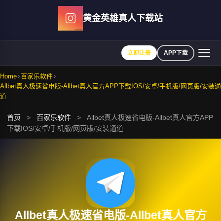
Skip
黄金英雄真人下载站
to
content
立即注册
APP下载
Home
›
百家乐软件
›
Allbet真人极速省电版-Allbet真人官方APP下载IOS/安卓/手机版/网页版/安装通
道
首页
>
百家乐软件
>
Allbet真人极速省电版-Allbet真人官方APP
下载IOS/安卓/手机版/网页版/安装通道
Allbet真人极速省电版-Allbet真人官方