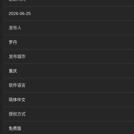
2026-06-25
发布人
罗丹
发布城市
重庆
软件语言
简体中文
授权方式
免费版