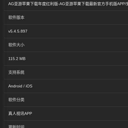
AG亚游苹果下载年度红利版-AG亚游苹果下载最新官方手机版APP/安
软件版本
v5.4.5.897
软件大小
115.2 MB
支持系统
Android / iOS
软件分类
真人视讯APP
更新时间