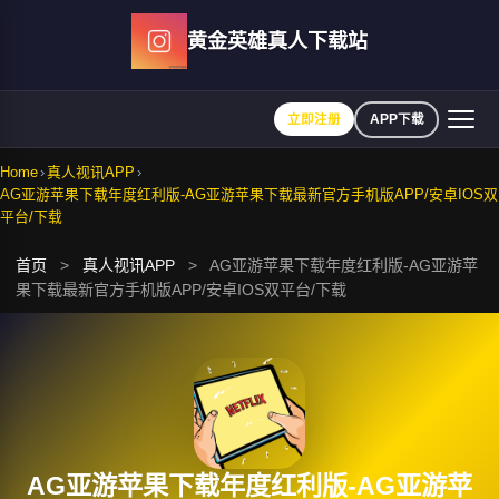
Skip
黄金英雄真人下载站
to
content
立即注册
APP下载
Home
›
真人视讯APP
›
AG亚游苹果下载年度红利版-AG亚游苹果下载最新官方手机版APP/安卓IOS双
平台/下载
首页
>
真人视讯APP
>
AG亚游苹果下载年度红利版-AG亚游苹
果下载最新官方手机版APP/安卓IOS双平台/下载
AG亚游苹果下载年度红利版-AG亚游苹