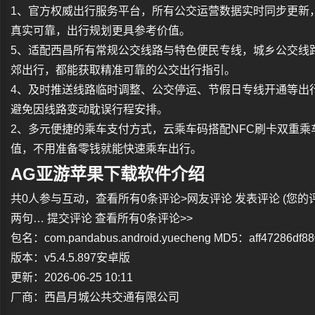
1、官方权威出行服务平台，所有公交运营数据实时同步更新
真实可靠，出行规划更具参考价值。
5、适配西昌所有常规公交线路与特色便民专线，城乡公交线
郊出行，都能获取精准可靠的公交出行指引。
4、及时推送线路临时调整、公交停运、节假日专线开通等出
避免因线路变动耽误行程安排。
2、多元便捷的乘车支付方式，云乘车码搭配NFC刷卡双重
值，不用准备零钱就能快速乘车出行。
AG亚游苹果下载软件介绍
共0人参与互动，查看所有0条评论>网友评论 发表评论 (您的
两句… 提交评论 查看所有0条评论>>
包名：com.pandabus.android.yuecheng MD5：aff47286df88
版本：v5.4.5.897安卓版
更新：2026-06-25 10:11
厂商：西昌月城公共交通有限公司