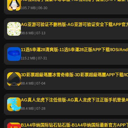
105.7 MB | 06-30
AG亚游可验证不删档版-AG亚游可验证安全下载APP
98.6 MB | 07-13
11选5幸運28清爽版-11选5幸運28正版APP下载/IOS/And
115.2 MB | 07-31
88.4 MB | 07-04
AG真人龙虎下注低倍版-AG真人龙虎下注正版手机登录AP
88.4 MB | 07-28
B1A4华纳国际钻石钻石版-B1A4华纳国际最新官方AP