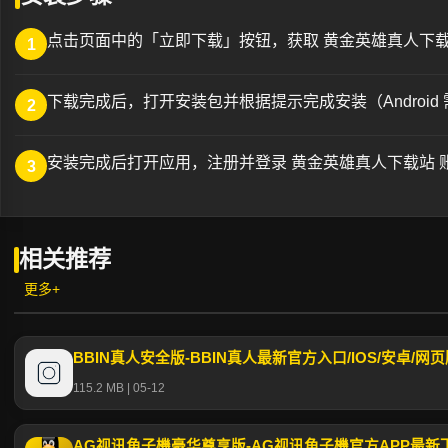
点击页面中的「立即下载」按钮，获取 黄金英雄真人下载
1
下载完成后，打开安装包并根据提示完成安装（Android
2
安装完成后打开应用，注册并登录 黄金英雄真人下载站 
3
相关推荐
更多+
BBIN真人安全版-BBIN真人最新官方入口/IOS/安卓/网
115.2 MB | 05-12
AG视讯角子機豪华尊享版-AG视讯角子機官方APP最