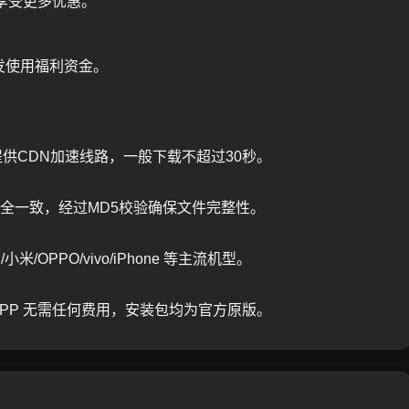
享受更多优惠。
发使用福利资金。
站提供CDN加速线路，一般下载不超过30秒。
完全一致，经过MD5校验确保文件完整性。
为/小米/OPPO/vivo/iPhone 等主流机型。
APP 无需任何费用，安装包均为官方原版。