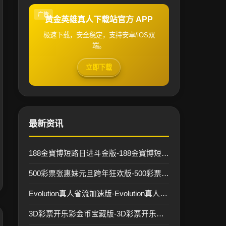
广告
黄金英雄真人下载站官方 APP
极速下载，安全稳定，支持安卓/iOS双
端。
立即下载
最新资讯
188金寶博短路日进斗金版-188金寶博短路官方最新版手机APP/安卓IOS下载/入口安装
500彩票张惠妹元旦跨年狂欢版-500彩票张惠妹官方最新APP下载/IOS安卓手机版/入口安装
Evolution真人省流加速版-Evolution真人APP下载/最新安卓IOS/手机版官方登录入口
3D彩票开乐彩金币宝藏版-3D彩票开乐彩手机版官方APP·安装+登录·支持所有平台