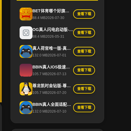
BET体育哪个好旗舰芯片版-BET体育哪个好官方正版下载/IOS安卓/手机APP入口登录
查看下载
88.4 MB
2026-07-30
OG真人闪电启动版-OG真人最新博彩APP登录入口/苹果安卓手机版
查看下载
88.4 MB
2026-05-31
真人荷官唯一版-真人荷官手机客户端官方/安卓IOS下载登录入口
查看下载
132.0 MB
2026-07-01
BBIN真人IOS极速白金版-BBIN真人正版官方下载安装_安卓苹果/IOS/手机APP/网页
查看下载
105.7 MB
2026-07-13
尊龙凯时金钻版-尊龙凯时官方最新版APP苹果安卓手机安装
查看下载
105.7 MB
2026-07-20
BBIN真人全面适配版-BBIN真人正版官方APP下载安卓IOS手机版安装
查看下载
132.0 MB
2026-07-10