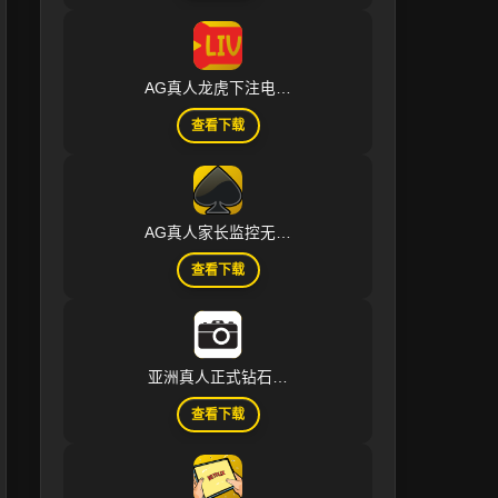
AG真人龙虎下注电…
查看下载
AG真人家长监控无…
查看下载
亚洲真人正式钻石…
查看下载