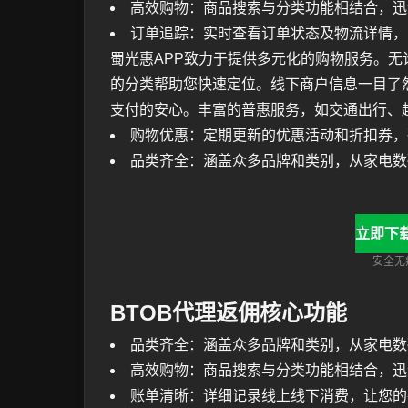
高效购物：商品搜索与分类功能相结合，迅
订单追踪：实时查看订单状态及物流详情，
蜀光惠APP致力于提供多元化的购物服务。
的分类帮助您快速定位。线下商户信息一目了
支付的安心。丰富的普惠服务，如交通出行、
购物优惠：定期更新的优惠活动和折扣券，
品类齐全：涵盖众多品牌和类别，从家电数
立即下载
安全无病
BTOB代理返佣核心功能
品类齐全：涵盖众多品牌和类别，从家电数
高效购物：商品搜索与分类功能相结合，迅
账单清晰：详细记录线上线下消费，让您的