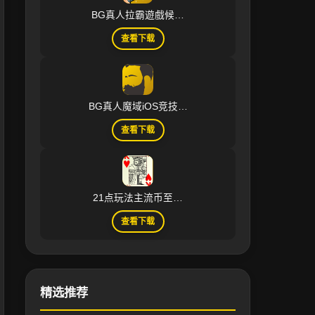
BG真人拉霸遊戲候…
查看下载
BG真人魔域iOS竞技…
查看下载
21点玩法主流币至…
查看下载
精选推荐