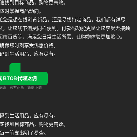
速找到目标商品，购物更高效。
随时掌握商品动向。
无论您是想在线浏览新品，还是寻找特定商品，我们都有详尽
然，让您线下消费同样便利。付款码功能更是让您享受无接触
超市百货等，满足您日常生活所需，让购物体验更加贴心。
确保您时刻享受优惠价格。
码到生活用品，应有尽有。
 BTOB代理返佣
毒 · 官方正版 · 免费下载
码到生活用品，应有尽有。
速找到目标商品，购物更高效。
每一笔支出明了易查。