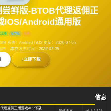
测尝鲜版-BTOB代理返佣正
OS/Android通用版
全无毒
官方版
免费
 MB
系统：Android / iOS
更新：2026-07-05
城市：
南京
发布时间：
2026-07-05
册
立即下载
信息
B代理返佣正版游戏APP下载
软件版本
v6.6.2.396