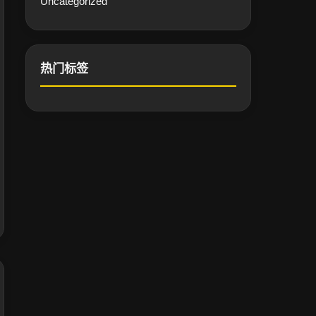
Uncategorized
热门标签