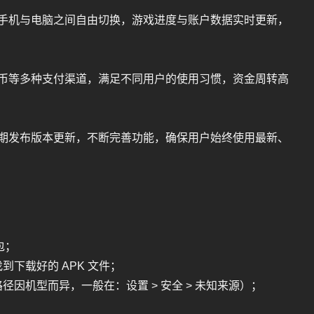
户可在手机与电脑之间自由切换，游戏进度与账户数据实时更新，
虚拟货币等多种支付渠道，满足不同用户的使用习惯，资金周转高
能，定期发布版本更新，不断完善功能，确保用户始终使用最新、
包；
到下载好的 APK 文件；
路径因机型而异，一般在：设置 > 安全 > 未知来源）；