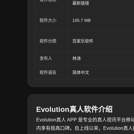
最新链接
软件大小
105.7 MB
软件分类
百家乐软件
发布人
林涛
软件语言
简体中文
Evolution真人软件介绍
Evolution真人 APP 是专业的真人视
内享有极高口碑。自上线以来，Evolutio