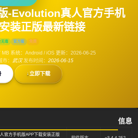
新版-Evolution真人官方手机
载安装正版最新链接
全无毒
官方版
免费
 MB
系统：Android / iOS
更新：2026-06-25
城市：
武汉
发布时间：
2026-06-15
册
立即下载
信息
tion真人官方手机版APP下载安装正版
软件版本
v3.4.4.252