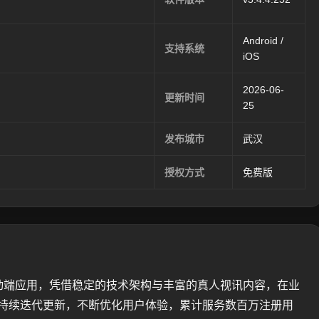
Android /
支持系统
iOS
2026-06-
更新时间
25
发布城市
武汉
授权方式
免费版
讯平台移动端应用，凭借稳定的技术架构与丰富的真人视讯内容，在业
n真人持续迭代更新，不断优化用户体验，累计服务数百万注册用