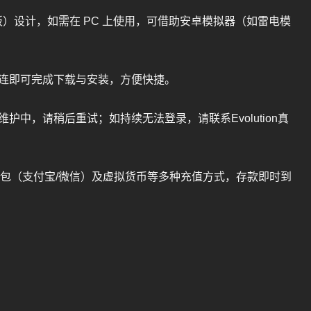
机/平板）设计，如需在 PC 上使用，可借助安卓模拟器（如雷电模
直连即可完成下载与安装，方便快捷。
护中，请稍后重试；如持续无法登录，请联系Evolution真
、电子钱包（支付宝/微信）及虚拟货币等多种充值方式，存款即时到