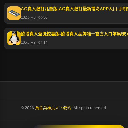
AG真人散打儿童版-AG真人散打最新博彩APP入口-手
132.0 MB | 06-30
欧博真人圣诞惊喜版-欧博真人品牌唯一官方入口苹果/安
105.7 MB | 07-14
© 2026
黄金英雄真人下载站
. All rights reserved.
首页