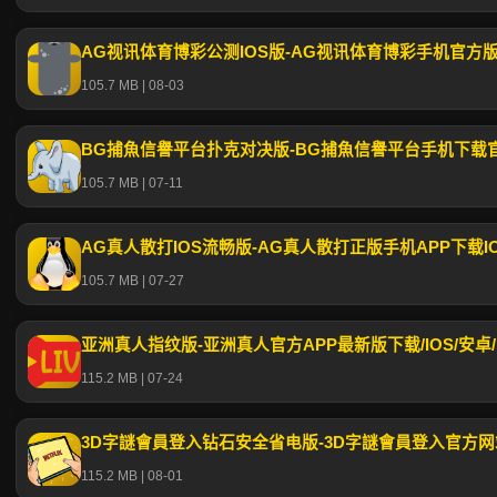
AG视讯体育博彩公测IOS版-AG视讯体育博彩手机官方版APP
105.7 MB | 08-03
105.7 MB | 07-11
AG真人散打IOS流畅版-AG真人散打正版手机APP下载I
105.7 MB | 07-27
亚洲真人指纹版-亚洲真人官方APP最新版下载/IOS/安卓
115.2 MB | 07-24
3D字謎會員登入钻石安全省电版-3D字謎會員登入官方网站
115.2 MB | 08-01