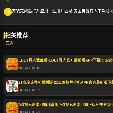
安装完成后打开应用，注册并登录 黄金英雄真人下载站 
3
相关推荐
更多+
EBET真人霓虹版-EBET真人官方最新版APP下载IOS/
88.4 MB | 07-10
21点冷热号AI预测版-21点冷热号手机APP官方最新版
98.6 MB | 07-07
AG视讯返水回饋儿童版-AG视讯返水回饋正版APP登录下
88.4 MB | 06-29