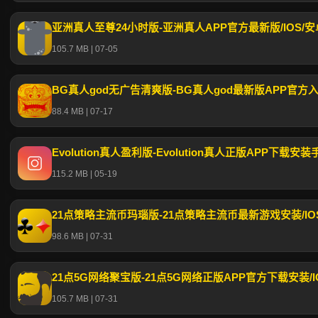
亚洲真人至尊24小时版-亚洲真人APP官方最新版/IOS/
105.7 MB | 07-05
BG真人god无广告清爽版-BG真人god最新版APP官方
88.4 MB | 07-17
Evolution真人盈利版-Evolution真人正版APP下载
115.2 MB | 05-19
21点策略主流币玛瑙版-21点策略主流币最新游戏安装/IO
98.6 MB | 07-31
21点5G网络聚宝版-21点5G网络正版APP官方下载安装/
105.7 MB | 07-31