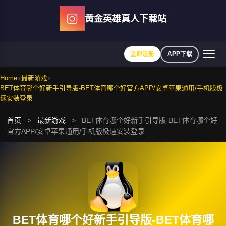
Skip
黄金英雄真人下载站
to
content
立即注册
APP下载
Home
›
最新游戏
›
BET体育哪个好新手引导版-BET体育哪个好官方APP/安卓苹果通用/手机版极
速安装登录
首页
>
最新游戏
>
BET体育哪个好新手引导版-BET体育哪个好
官方APP/安卓苹果通用/手机版极速安装登录
BET体育哪个好新手引导版-BET体育哪