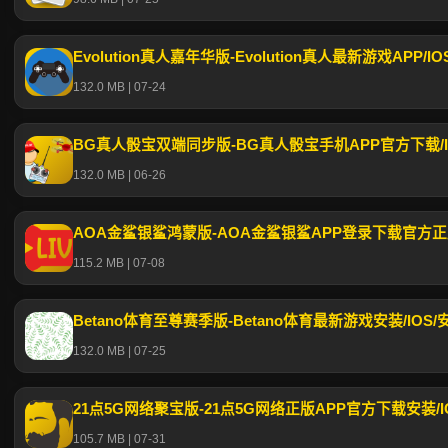
Evolution真人嘉年华版-Evolution真人最新游戏APP/
132.0 MB | 07-24
BG真人骰宝双端同步版-BG真人骰宝手机APP官方下载/I
132.0 MB | 06-26
AOA金鲨银鲨鸿蒙版-AOA金鲨银鲨APP登录下载官方
115.2 MB | 07-08
Betano体育至尊赛季版-Betano体育最新游戏安装/IOS
132.0 MB | 07-25
21点5G网络聚宝版-21点5G网络正版APP官方下载安装/
105.7 MB | 07-31