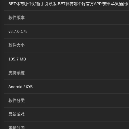
BET体育哪个好新手引导版-BET体育哪个好官方APP/安卓苹果通用
软件版本
v8.7.0.178
软件大小
105.7 MB
支持系统
Android / iOS
软件分类
最新游戏
更新时间