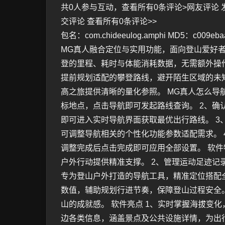
共0人参与互动，查看所有0条评论>网友评论 
交评论 查看所有0条评论>>
包名：com.chideeulog.amphi MD5：c009ebaa
MG真人融合定位与实用功能，面向登山爱好
登的里程、耗时与体能消耗数据，无需额外操
提前规划适配的攀登路线，避开陌生区域的未
高之旅提供清晰的量化参照。 MG真人怎么导
标地点，点击导航即可发起路线查询。 2、
即可进入实时导航界面获取最优出行路线。 
可调整导航相关的个性化功能参数适配需求。
调整完成后点击完成即可应用全部设置。 软件
户外行动提供精准支撑。 2、管理运动足迹记
专为登山户外打造的导航工具，精准定位搭配
数值，辅助规划行进节奏，保障登山过程安全
山的成就感。 软件亮点 1、实时掌握海拔变
边各类信息，涵盖景点及公共设施详情，为出