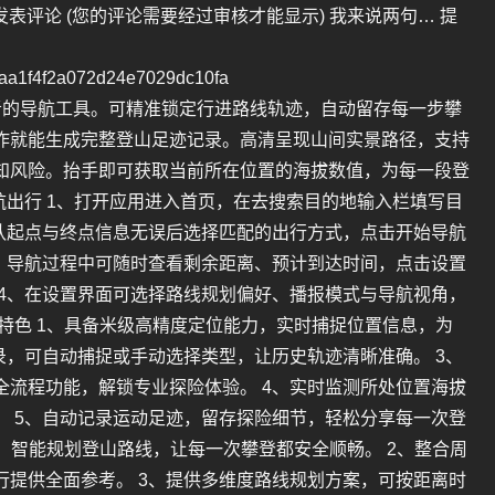
发表评论 (您的评论需要经过审核才能显示) 我来说两句… 提
a1f4f2a072d24e7029dc10fa
者的导航工具。可精准锁定行进路线轨迹，自动留存每一步攀
作就能生成完整登山足迹记录。高清呈现山间实景路径，支持
知风险。抬手即可获取当前所在位置的海拔数值，为每一段登
航出行 1、打开应用进入首页，在去搜索目的地输入栏填写目
确认起点与终点信息无误后选择匹配的出行方式，点击开始导航
3、导航过程中可随时查看剩余距离、预计到达时间，点击设置
 4、在设置界面可选择路线规划偏好、播报模式与导航视角，
特色 1、具备米级高精度定位能力，实时捕捉位置信息，为
录，可自动捕捉或手动选择类型，让历史轨迹清晰准确。 3、
全流程功能，解锁专业探险体验。 4、实时监测所处位置海拔
。 5、自动记录运动足迹，留存探险细节，轻松分享每一次登
化，智能规划登山路线，让每一次攀登都安全顺畅。 2、整合周
行提供全面参考。 3、提供多维度路线规划方案，可按距离时