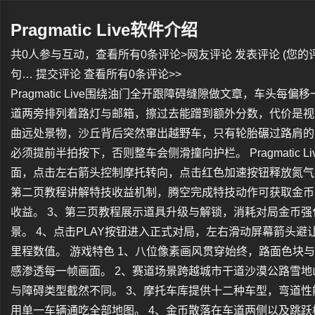
Pragmatic Live软件介绍
共0人参与互动，查看所有0条评论>网友评论 发表评论 (您的
句… 提交评论 查看所有0条评论>>
Pragmatic Live围绕油门全开跟障碍缝隙做文章，车头
道两旁排列着路灯与邮箱，擦过去能蹭到额外分数，代价是视
曲远处景物，沙丘背后突然窜出越野车，只有轮胎碾过路肩的
必须提前半拍按下，否则整车会侧滑撞向护栏。 Pragmatic 
面，点击左右箭头控制摩托转向，点击红色加速按钮释放氮气推
第二页教程讲解特技收益机制，腾空完成特技动作可获取金币
收益。 3、第三页教程展示道具升级与解锁，消耗对局金币
景。 4、点击PLAY按钮进入正式对局，左右滑动屏幕箭头
里程数值。 游戏特色 1、八位像素画风贯穿始终，路面色块
感渗透每一帧画面。 2、赛道场景跨越城市干道沙漠公路雪
与障碍类型截然不同。 3、摩托车库提供十二种车型，弯道
用单一车辆通吃全部地图。 4、金币散落在车道两侧以及跳