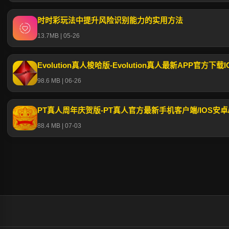
时时彩玩法中提升风险识别能力的实用方法
13.7MB | 05-26
Evolution真人梭哈版-Evolution真人最新APP官方下
98.6 MB | 06-26
PT真人周年庆贺版-PT真人官方最新手机客户端/IOS安卓
88.4 MB | 07-03