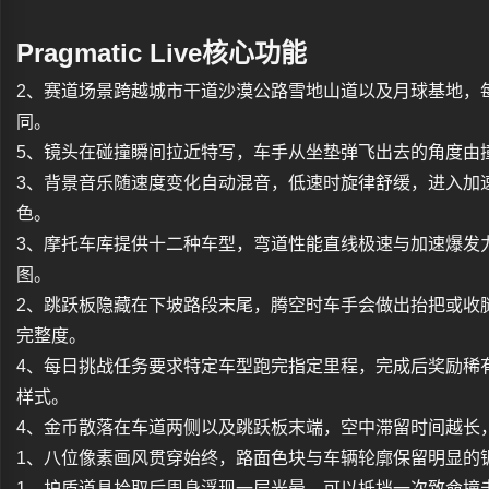
Pragmatic Live核心功能
2、赛道场景跨越城市干道沙漠公路雪地山道以及月球基地，
同。
5、镜头在碰撞瞬间拉近特写，车手从坐垫弹飞出去的角度由
3、背景音乐随速度变化自动混音，低速时旋律舒缓，进入加
色。
3、摩托车库提供十二种车型，弯道性能直线极速与加速爆发
图。
2、跳跃板隐藏在下坡路段末尾，腾空时车手会做出抬把或收
完整度。
4、每日挑战任务要求特定车型跑完指定里程，完成后奖励稀
样式。
4、金币散落在车道两侧以及跳跃板末端，空中滞留时间越长
1、八位像素画风贯穿始终，路面色块与车辆轮廓保留明显的
1、护盾道具拾取后周身浮现一层光晕，可以抵挡一次致命撞