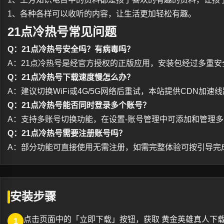
1、各种各样可以收听的内容，让生活更加轻松有趣。
21点冷热号常见问题
Q：21点冷热号安全吗？有病毒吗？
A：21点冷热号是经官方授权的正版应用，安装包经过多重
Q：21点冷热号下载速度慢怎么办？
A：建议切换WiFi或4G/5G网络后重试，本站提供CDN加速
Q：21点冷热号能否同时登录多个账号？
A：支持多账号切换功能，在设置-账号管理中可添加和管理
Q：21点冷热号需要注册账号吗？
A：部分功能可直接使用无需注册，如需完整体验可按引导完
安装步骤
点击页面中的「立即下载」按钮，获取 黄金英雄真人下载
1