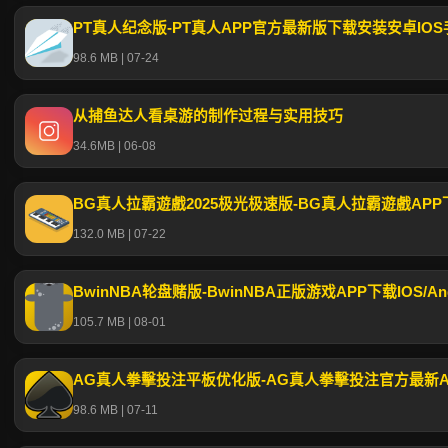
PT真人纪念版-PT真人APP官方最新版下载安装安卓IOS
98.6 MB | 07-24
从捕鱼达人看桌游的制作过程与实用技巧
34.6MB | 06-08
BG真人拉霸遊戲2025极光极速版-BG真人拉霸遊戲AP
132.0 MB | 07-22
BwinNBA轮盘赌版-BwinNBA正版游戏APP下载IOS/An
105.7 MB | 08-01
AG真人拳擊投注平板优化版-AG真人拳擊投注官方最新AP
98.6 MB | 07-11