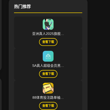
热门推荐
亚洲真人2025旗舰…
查看下载
SA真人超级会员黑…
查看下载
88体育投注路单袖…
查看下载