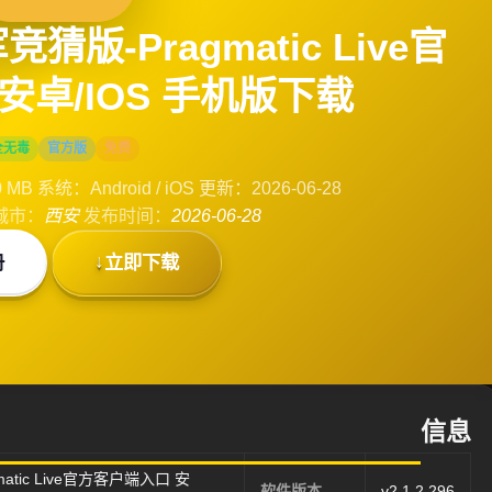
军竞猜版-Pragmatic Live官
安卓/IOS 手机版下载
全无毒
官方版
免费
 MB
系统：Android / iOS
更新：2026-06-28
城市：
西安
发布时间：
2026-06-28
册
立即下载
信息
gmatic Live官方客户端入口 安
软件版本
v2.1.2.296