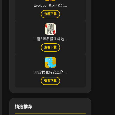
Evolution真人4K沉…
查看下载
11选5匿名投注斗地…
查看下载
3D虚假宣传安全高…
查看下载
精选推荐