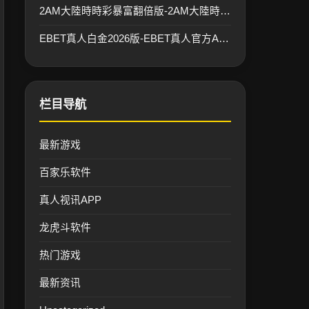
2AM大陸時時彩暴富翻倍版-2AM大陸時時彩最新官方正版下载安装IOS/安卓/网页版
EBET真人白金2026版-EBET真人官方APP下载/IOS/安卓通用版/最新手机版
栏目导航
最新游戏
百家乐软件
真人视讯APP
龙虎斗软件
热门游戏
最新资讯