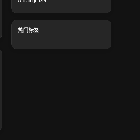
Uncategorized
热门标签