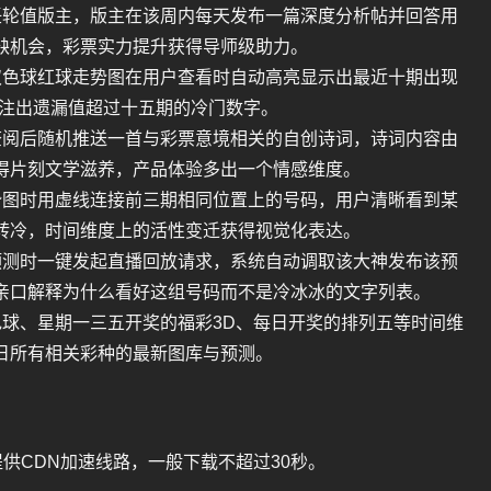
任轮值版主，版主在该周内每天发布一篇深度分析帖并回答用
缺机会，彩票实力提升获得导师级助力。
双色球红球走势图在用户查看时自动高亮显示出最近十期出现
标注出遗漏值超过十五期的冷门数字。
查阅后随机推送一首与彩票意境相关的自创诗词，诗词内容由
得片刻文学滋养，产品体验多出一个情感维度。
势图时用虚线连接前三期相同位置上的号码，用户清晰看到某
转冷，时间维度上的活性变迁获得视觉化表达。
预测时一键发起直播回放请求，系统自动调取该大神发布该预
亲口解释为什么看好这组号码而不是冷冰冰的文字列表。
色球、星期一三五开奖的福彩3D、每日开奖的排列五等时间维
日所有相关彩种的最新图库与预测。
站提供CDN加速线路，一般下载不超过30秒。