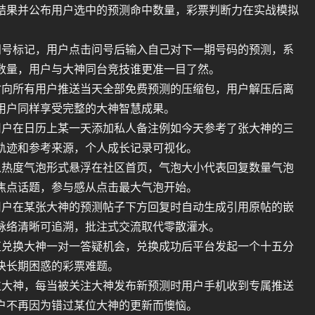
结果并公布用户选中的预测命中数量，彩票判断力在实战模拟
问号标记，用户点击问号后输入自己对下一期号码的预测，系
数量，用户与大神同台竞技谁更准一目了然。
时向所有用户推送当天全部免费预测的压缩包，用户解压后离
用户同样享受完整的大神智慧成果。
用户在日历上某一天添加私人备注例如今天参考了张大神的三
轨迹和参考来源，个人成长记录可视化。
以热度气泡形式悬浮在社区首页，气泡大小代表回复数量气泡
焦点话题，参与感从点击最大气泡开始。
用户在某张大神的预测帖子下方回复时自动生成引用原帖的嵌
脉络清晰可追溯，批注式交流取代零散灌水。
值兑换大神一对一答疑机会，兑换成功后平台发起一个十五分
决长期困惑的彩票难题。
位大神，每当被关注大神发布新预测时用户手机收到专属推送
户不再因为错过某位大神的更新而懊恼。