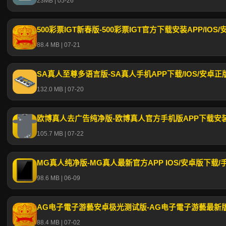
23MB | 05-26
500彩票IGT新春版-500彩票IGT官方下载安装APP/IOS/
88.4 MB | 07-21
SA真人至尊多语言版-SA真人手机APP下载/IOS/安卓正
132.0 MB | 07-20
欧博真人去广告纯净版-欧博真人官方手机版APP下载安装
105.7 MB | 07-22
MG真人纯净版-MG真人最新官方APP IOS/安卓版下载/
98.6 MB | 06-09
AG电子電子游藝安卓极光测试版-AG电子電子游藝最新
88.4 MB | 07-02