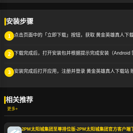
安装步骤
点击页面中的「立即下载」按钮，获取 黄金英雄真人下载
1
下载完成后，打开安装包并根据提示完成安装（Android
2
安装完成后打开应用，注册并登录 黄金英雄真人下载站 
3
相关推荐
更多+
2PM太阳城集团至尊排位版-2PM太阳城集团官方客户端下