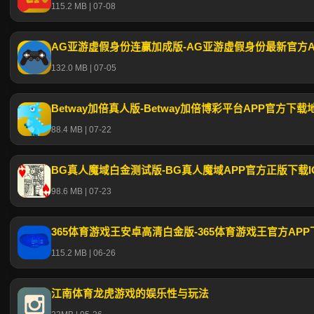
115.2 MB | 07-08
132.0 MB | 07-05
Betway加倍真人版-Betway加倍博彩平台APP官方下载
88.4 MB | 07-22
BG真人魔域白金测试版-BG真人魔域APP官方正版下载I
98.6 MB | 07-23
365体育游戏王安卓高清白金版-365体育游戏王官方AP
115.2 MB | 06-26
江南体育龙虎游戏的娱乐性与玩法