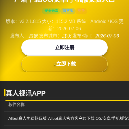
安全无毒
官方版
免费
版本：v3.2.1.815
大小：115.2 MB
系统：Android / iOS
更
新：2026-07-06
发布人：
贾敏
发布城市：
武汉
发布时间：
2026-07-06
立即注册
立即下载
真人视讯APP
软件名称
Allbet真人免费畅玩版-Allbet真人官方客户端下载IOS/安卓/手机版