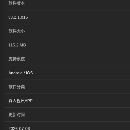
软件版本
v3.2.1.815
软件大小
115.2 MB
支持系统
Android / iOS
软件分类
真人视讯APP
更新时间
2026-07-06