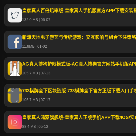
皇家真人百倍赔率版-皇家真人手机版官方APP下载安装
132.0 MB | 06-07
新濠天地电子游艺与传统游戏：交互影响与组合下注策略
11.8MB | 01-02
AG真人博狗护眼模式版-AG真人博狗官方网站手机版APP
105.7 MB | 07-13
733棋牌全下区块链版-733棋牌全下官方正版下载入口手
105.7 MB | 07-17
皇家真人鸿蒙旗舰版-皇家真人正版手机APP下载/IOS/
88.4 MB | 05-12