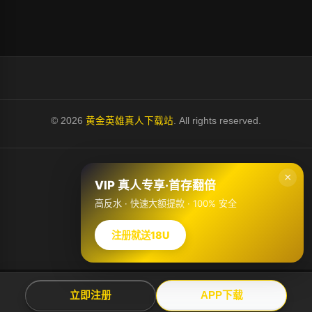
© 2026
黄金英雄真人下载站
. All rights reserved.
首页
×
VIP 真人专享·首存翻倍
站点地图
关于我们
高反水 · 快速大额提款 · 100% 安全
免责声明
隐私政策
注册就送18U
联系我们
立即注册
APP下载