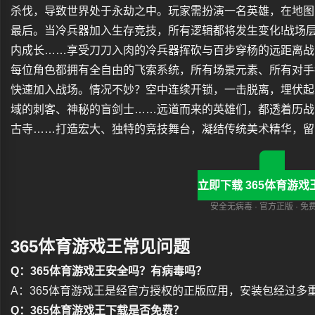
杀伐，导致世界处于永劫之中。玩家需扮演一名英雄，在地图
最后。当冷兵器加入生存竞技，所有逻辑都将发生变化!战场
内成长……享受刀刀入肉的冷兵器挥砍与百步穿杨的远距离战
每位角色都拥有全自由的飞索系统，所有场景元素、所有对手
快速加入战场。情况不妙？空中连续开锁，一击脱离，埋伏起
域的刺客、神秘的盲剑士……远道而来的英雄们，都透着历战
古寺……打造宏大、独特的竞技舞台，凝结传统美术精华，留
立即下载 365体育游戏
安全无病毒 · 官方正版 · 免
365体育游戏王常见问题
Q：365体育游戏王安全吗？有病毒吗？
A：365体育游戏王是经官方授权的正版应用，安装包经过多
Q：365体育游戏王下载是否免费？