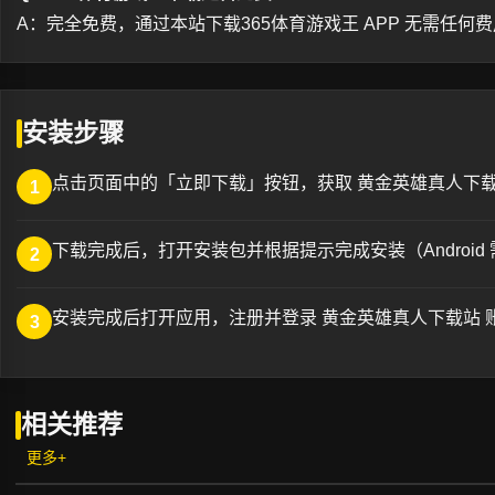
A：完全免费，通过本站下载365体育游戏王 APP 无需任
安装步骤
点击页面中的「立即下载」按钮，获取 黄金英雄真人下载
1
下载完成后，打开安装包并根据提示完成安装（Android
2
安装完成后打开应用，注册并登录 黄金英雄真人下载站 
3
相关推荐
更多+