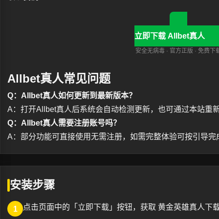
立即下载 Allbet真人
安全无病毒 · 官方正版 · 免费下
Allbet真人常见问题
Q：Allbet真人如何更新到最新版本？
A：打开Allbet真人后系统会自动检测更新，也可通过本站
Q：Allbet真人需要注册账号吗？
A：部分功能可直接使用无需注册，如需完整体验可按引导完
安装步骤
点击页面中的「立即下载」按钮，获取 黄金英雄真人下载
1