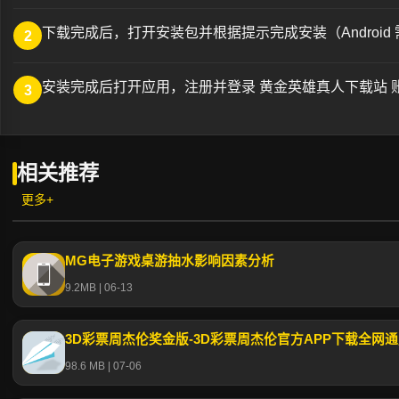
下载完成后，打开安装包并根据提示完成安装（Android
2
安装完成后打开应用，注册并登录 黄金英雄真人下载站 
3
相关推荐
更多+
MG电子游戏桌游抽水影响因素分析
9.2MB | 06-13
3D彩票周杰伦奖金版-3D彩票周杰伦官方APP下载全网
98.6 MB | 07-06